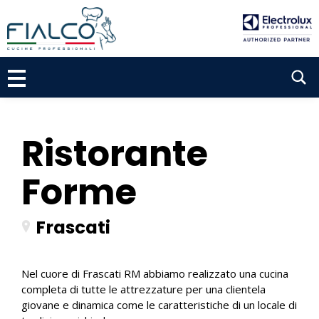
P
a
s
s
S
a
a
e
l
a
c
r
o
Ristorante
n
c
t
Forme
h
e
n
u
Frascati
t
o
Nel cuore di Frascati RM abbiamo realizzato una cucina
completa di tutte le attrezzature per una clientela
giovane e dinamica come le caratteristiche di un locale di