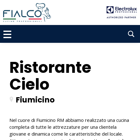
P
a
s
s
S
a
a
e
l
a
c
r
o
Ristorante
n
c
t
Cielo
h
e
n
u
Fiumicino
t
o
Nel cuore di Fiumicino RM abbiamo realizzato una cucina
completa di tutte le attrezzature per una clientela
giovane e dinamica come le caratteristiche del locale.