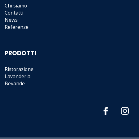
i
Chi siamo
Contatti
o
News
Referenze
n
e
PRODOTTI
a
Ristorazione
r
Lavanderia
Bevande
t
i
c
o