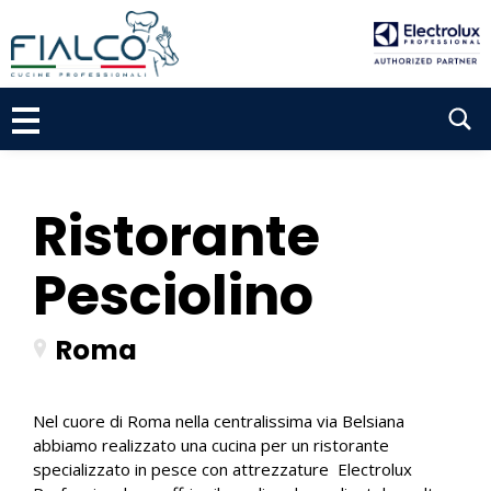
P
a
s
s
S
a
a
e
l
a
c
r
o
Ristorante
n
c
t
Pesciolino
h
e
n
u
Roma
t
o
Nel cuore di Roma nella centralissima via Belsiana
abbiamo realizzato una cucina per un ristorante
specializzato in pesce con attrezzature Electrolux