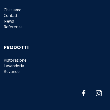
i
Chi siamo
o
Contatti
News
n
Referenze
e
PRODOTTI
a
r
Ristorazione
Lavanderia
t
Bevande
i
c
o