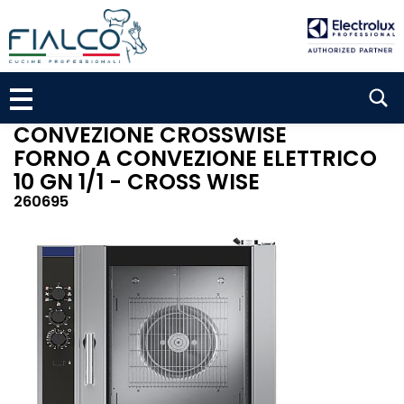
P
a
s
s
S
a
a
e
l
CONVEZIONE CROSSWISE
a
c
FORNO A CONVEZIONE ELETTRICO
r
o
10 GN 1/1 - CROSS WISE
n
c
260695
t
h
e
n
u
t
o