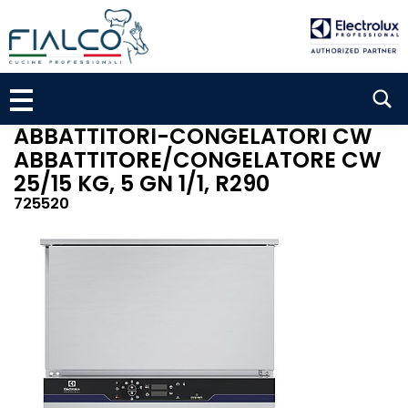
P
a
s
s
S
a
a
e
l
ABBATTITORI-CONGELATORI CW
a
c
ABBATTITORE/CONGELATORE CW
r
o
25/15 KG, 5 GN 1/1, R290
n
c
725520
t
h
e
n
u
t
o