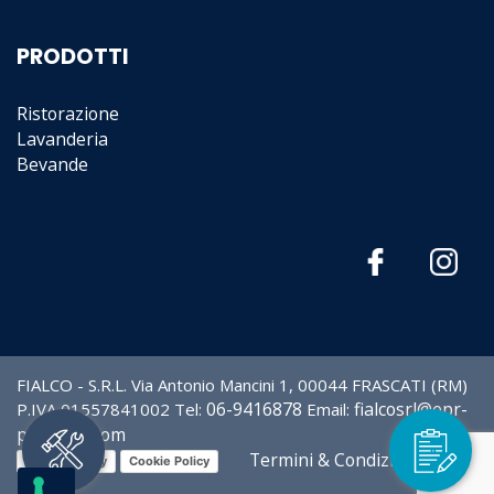
PRODOTTI
Ristorazione
Lavanderia
Bevande
FIALCO - S.R.L. Via Antonio Mancini 1, 00044 FRASCATI (RM)
06-9416878
fialcosrl@epr-
P.IVA 01557841002 Tel:
Email:
partners.com
Termini & Condizioni
©
Privacy Policy
Cookie Policy
2026